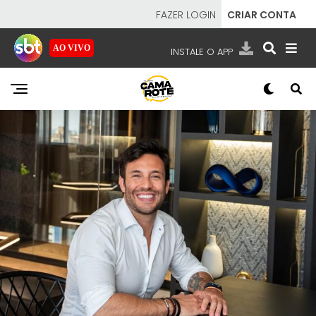
FAZER LOGIN
CRIAR CONTA
AO VIVO
INSTALE O APP
EMISSORAS
NOSSAS REDES
APP TV SBT
SBT
- SISTEMA BRASILEIRO DE TELEVISÃO