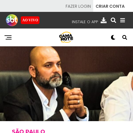
FAZER LOGIN
CRIAR CONTA
AO VIVO
INSTALE O APP
EMISSORAS
NOSSAS REDES
APP TV SBT
SBT
- SISTEMA BRASILEIRO DE TELEVISÃO
SÃO PAULO