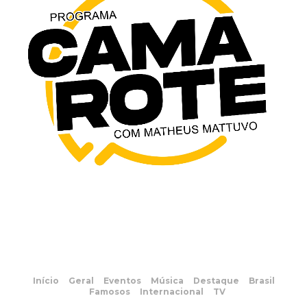
Início
Geral
Eventos
Música
Destaque
Brasil
Famosos
Internacional
TV