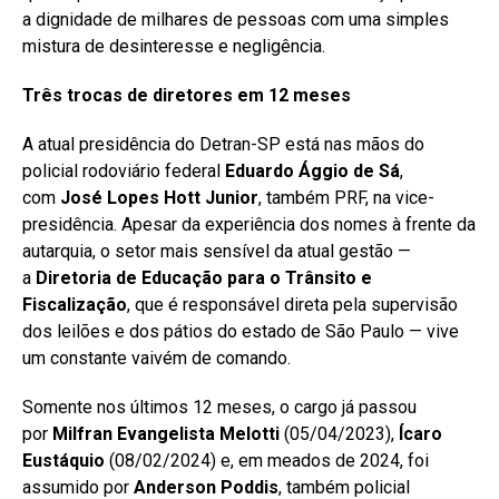
a dignidade de milhares de pessoas com uma simples
mistura de desinteresse e negligência.
Três t
roca
s
de
d
iretores
em 12 meses
A atual presidência do Detran-SP está nas mãos do
policial rodoviário federal
Eduardo Ággio de Sá
,
com
José Lopes Hott Junior
, também PRF, na vice-
presidência. Apesar da experiência dos nomes à frente da
autarquia, o setor mais sensível da atual gestão —
a
Diretoria de Educação para o Trânsito e
Fiscalização
, que é responsável direta pela supervisão
dos leilões e dos pátios do estado de São Paulo — vive
um constante vaivém de comando.
Somente nos últimos 12 meses, o cargo já passou
por
Milfran Evangelista Melotti
(05/04/2023),
Ícaro
Eustáquio
(08/02/2024) e, em meados de 2024, foi
assumido por
Anderson Poddis
, também policial