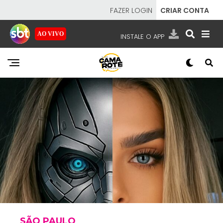
FAZER LOGIN
CRIAR CONTA
AO VIVO
INSTALE O APP
EMISSORAS
NOSSAS REDES
APP TV SBT
SBT
- SISTEMA BRASILEIRO DE TELEVISÃO
SÃO PAULO