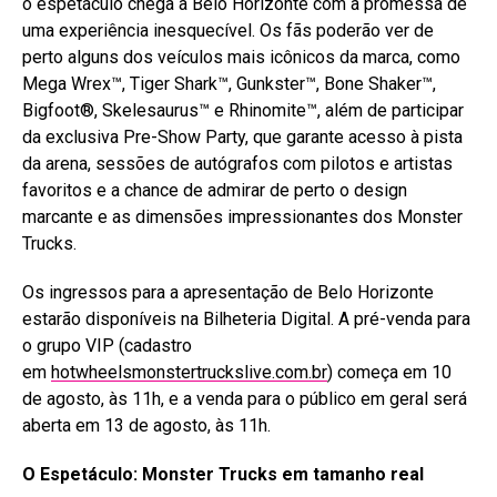
o espetáculo chega a Belo Horizonte com a promessa de
uma experiência inesquecível. Os fãs poderão ver de
perto alguns dos veículos mais icônicos da marca, como
Mega Wrex™, Tiger Shark™, Gunkster™, Bone Shaker™,
Bigfoot®, Skelesaurus™ e Rhinomite™, além de participar
da exclusiva Pre-Show Party, que garante acesso à pista
da arena, sessões de autógrafos com pilotos e artistas
favoritos e a chance de admirar de perto o design
marcante e as dimensões impressionantes dos Monster
Trucks.
Os ingressos para a apresentação de Belo Horizonte
estarão disponíveis na Bilheteria Digital. A pré-venda para
o grupo VIP (cadastro
em
hotwheelsmonstertruckslive.com.br
) começa em 10
de agosto, às 11h, e a venda para o público em geral será
aberta em 13 de agosto, às 11h.
O Espetáculo: Monster Trucks em tamanho real