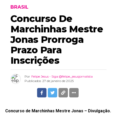
BRASIL
Concurso De
Marchinhas Mestre
Jonas Prorroga
Prazo Para
Inscrições
Por
Felipe Jesus - Siga:@felipe_jesusjornalista
Publicados
27 de janeiro de 2025
Concurso de Marchinhas Mestre Jonas – Divulgação.