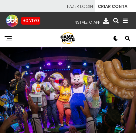
FAZER LOGIN
CRIAR CONTA
AO VIVO
INSTALE O APP
EMISSORAS
NOSSAS REDES
APP TV SBT
SBT
- SISTEMA BRASILEIRO DE TELEVISÃO