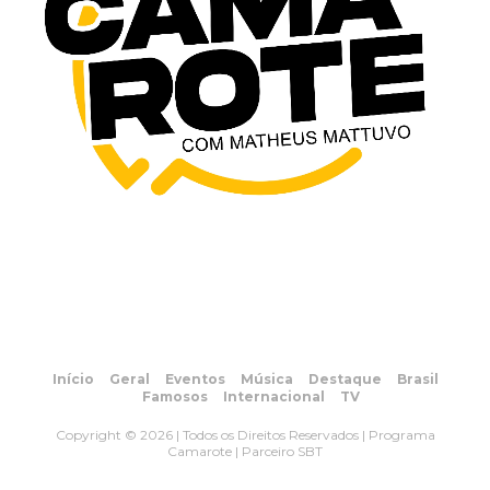
Início
Geral
Eventos
Música
Destaque
Brasil
Famosos
Internacional
TV
Copyright © 2026 | Todos os Direitos Reservados | Programa
Camarote | Parceiro SBT