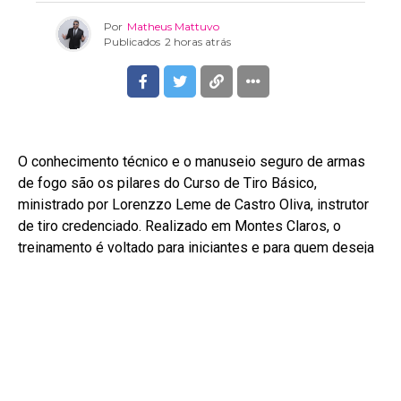
Por
Matheus Mattuvo
Publicados
2 horas atrás
O conhecimento técnico e o manuseio seguro de armas
de fogo são os pilares do Curso de Tiro Básico,
ministrado por Lorenzzo Leme de Castro Oliva, instrutor
de tiro credenciado. Realizado em Montes Claros, o
treinamento é voltado para iniciantes e para quem deseja
aprimorar seus conhecimentos com responsabilidade,
disciplina e acompanhamento profissional.
A capacitação reúne aulas teóricas e práticas, abordando
o funcionamento da arma, seus componentes,
carregamento, descarregamento, conservação e os
fundamentos do tiro, como empunhadura, alinhamento de