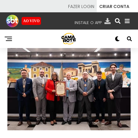
FAZER LOGIN
CRIAR CONTA
AO VIVO
INSTALE O APP
EMISSORAS
NOSSAS REDES
APP TV SBT
SBT
- SISTEMA BRASILEIRO DE TELEVISÃO