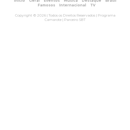
Início
Geral
Eventos
Música
Destaque
Brasil
Famosos
Internacional
TV
Copyright © 2026 | Todos os Direitos Reservados | Programa
Camarote | Parceiro SBT