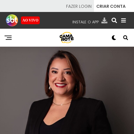
FAZER LOGIN
CRIAR CONTA
AO VIVO
INSTALE O APP
EMISSORAS
NOSSAS REDES
APP TV SBT
SBT
- SISTEMA BRASILEIRO DE TELEVISÃO