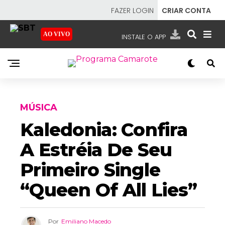
FAZER LOGIN
CRIAR CONTA
AO VIVO
INSTALE O APP
EMISSORAS
NOSSAS REDES
APP TV SBT
MÚSICA
Kaledonia: Confira
A Estréia De Seu
SBT
- SISTEMA BRASILEIRO DE TELEVISÃO
Primeiro Single
“Queen Of All Lies”
Por
Emiliano Macedo