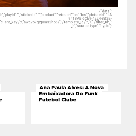
{“data”:
”,”playId”:””,”stickerId”:””,”product”:”retouch”,”os”:”ios”,”pictureId”:”1A
9418AB-6CE9-4224-8B2B-
lient_key\”:\”awgvo7gzpeas2ho6\”,\”template_id\”:\”\”,\”filter_id\”:
[]}”,”source_type”:”hypic”}
Ana Paula Alves: A Nova
Embaixadora Do Funk
e
Futebol Clube