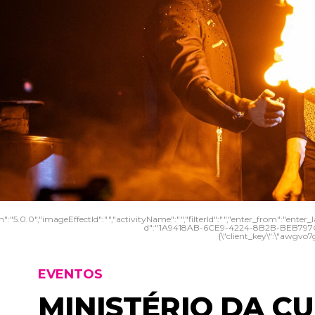
":"5.0.0","imageEffectId":"","activityName":"","filterId":"","enter_from":"enter_la
d":"1A9418AB-6CE9-4224-8B2B-BEB797C485
{\"client_key\":\"awgvo7g
EVENTOS
MINISTÉRIO DA C