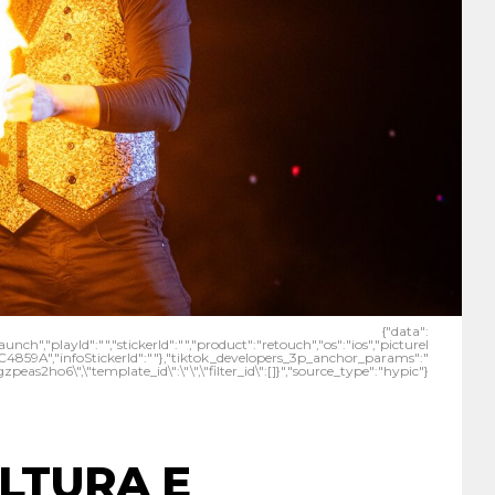
{"data":
unch","playId":"","stickerId":"","product":"retouch","os":"ios","pictureI
9A","infoStickerId":""},"tiktok_developers_3p_anchor_params":"
zpeas2ho6\",\"template_id\":\"\",\"filter_id\":[]}","source_type":"hypic"}
ULTURA E