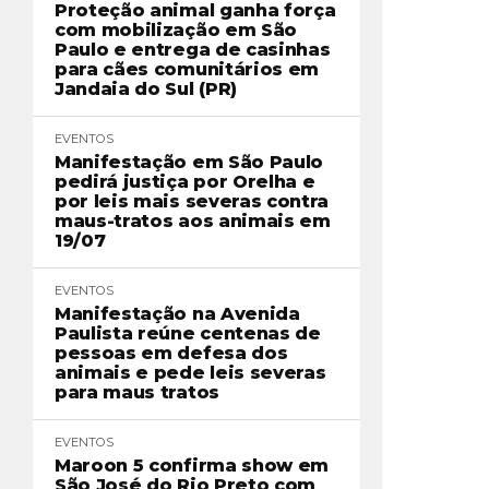
Proteção animal ganha força
com mobilização em São
Paulo e entrega de casinhas
para cães comunitários em
Jandaia do Sul (PR)
EVENTOS
Manifestação em São Paulo
pedirá justiça por Orelha e
por leis mais severas contra
maus-tratos aos animais em
19/07
EVENTOS
Manifestação na Avenida
Paulista reúne centenas de
pessoas em defesa dos
animais e pede leis severas
para maus tratos
EVENTOS
Maroon 5 confirma show em
São José do Rio Preto com