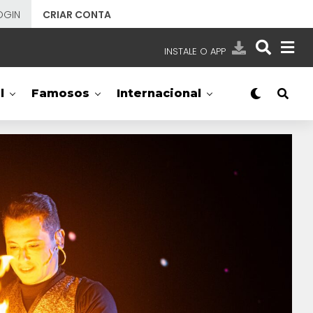
OGIN
CRIAR CONTA
INSTALE O APP
EMISSORAS
l
Famosos
Internacional
NOSSAS REDES
APP TV SBT
SBT
- SISTEMA BRASILEIRO DE TELEVISÃO