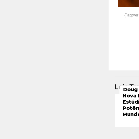
{“appvers
Leia T
Doug 
Nova 
Estúd
Potên
Mund