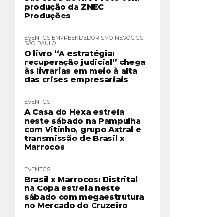
produção da ZNEC
Produções
EVENTOS
EMPREENDEDORISMO
NEGÓCIOS
SÃO PAULO
O livro “A estratégia:
recuperação judicial” chega
às livrarias em meio à alta
das crises empresariais
EVENTOS
A Casa do Hexa estreia
neste sábado na Pampulha
com Vitinho, grupo Axtral e
transmissão de Brasil x
Marrocos
EVENTOS
Brasil x Marrocos: Distrital
na Copa estreia neste
sábado com megaestrutura
no Mercado do Cruzeiro