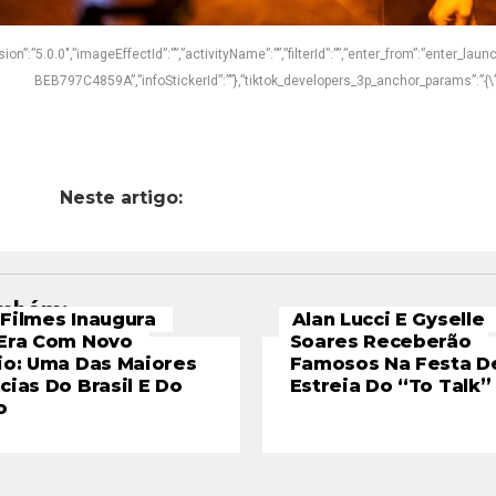
ion”:”5.0.0″,”imageEffectId”:””,”activityName”:””,”filterId”:””,”enter_from”:”enter_launch
BEB797C4859A”,”infoStickerId”:””},”tiktok_developers_3p_anchor_params”:”{\”c
Neste artigo:
ambém:
Filmes Inaugura
Alan Lucci E Gyselle
Era Com Novo
Soares Receberão
io: Uma Das Maiores
Famosos Na Festa D
cias Do Brasil E Do
Estreia Do “To Talk”
o