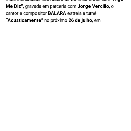
Me Diz”
, gravada em parceria com
Jorge Vercillo
, o
cantor e compositor
BALARA
estreia a turnê
“Acusticamente”
no próximo
26 de julho
, em
apresentação no
Blue Note São Paulo
.
O espetáculo leva aos palcos o conceito do projeto
audiovisual homônimo, reunindo versões acústicas de
músicas autorais, releituras e interpretações que colocam
a força das composições no centro da experiência. Entre
os destaques do repertório está justamente “Algo Me
Diz”, canção que impulsionou o artista ao topo das rádios
especializadas em MPB.
No palco, BALARA será acompanhado pelo músico e
produtor
Jeff Pina
, parceiro de longa data e coprodutor
dos 50 fonogramas que integram o projeto
“Acusticamente”. A proposta é apresentar um show
intimista, baseado na voz, no violão e em arranjos que
valorizam a essência de cada canção.