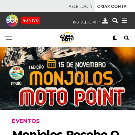
FAZER LOGIN
CRIAR CONTA
AO VIVO
INSTALE O APP
EMISSORAS
NOSSAS REDES
APP TV SBT
SBT
- SISTEMA BRASILEIRO DE TELEVISÃO
EVENTOS
Monjolos Recebe O