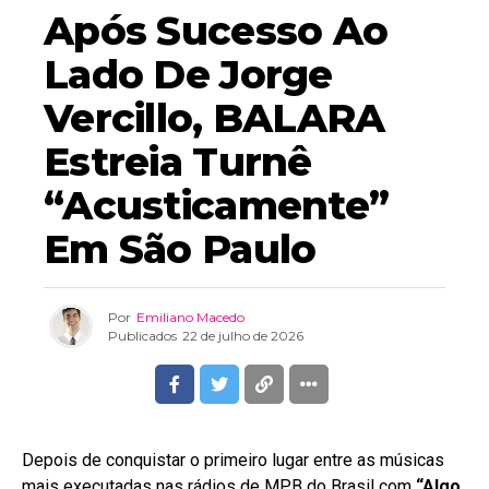
Após Sucesso Ao
Lado De Jorge
Vercillo, BALARA
Estreia Turnê
“Acusticamente”
Em São Paulo
Por
Emiliano Macedo
Publicados
22 de julho de 2026
Depois de conquistar o primeiro lugar entre as músicas
mais executadas nas rádios de MPB do Brasil com
“Algo