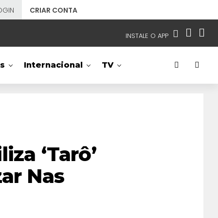
OGIN
CRIAR CONTA
INSTALE O APP
EMISSORAS
s
Internacional
TV
NOSSAS REDES
APP TV SBT
SBT
- SISTEMA BRASILEIRO DE TELEVISÃO
iza ‘Tarô’
zar Nas