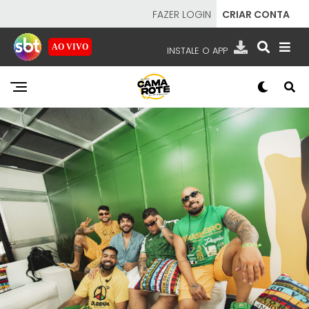
FAZER LOGIN
CRIAR CONTA
AO VIVO
INSTALE O APP
EMISSORAS
NOSSAS REDES
APP TV SBT
SBT
- SISTEMA BRASILEIRO DE TELEVISÃO