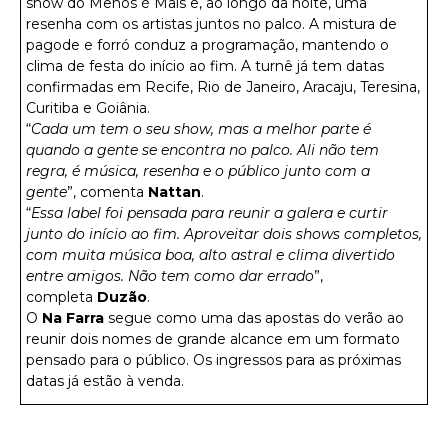
show do Menos é Mais e, ao longo da noite, uma
resenha com os artistas juntos no palco. A mistura de
pagode e forró conduz a programação, mantendo o
clima de festa do início ao fim. A turnê já tem datas
confirmadas em Recife, Rio de Janeiro, Aracaju, Teresina,
Curitiba e Goiânia.
“
Cada um tem o seu show, mas a melhor parte é
quando a gente se encontra no palco. Ali não tem
regra, é música, resenha e o público junto com a
gente
”, comenta
Nattan
.
“
Essa label foi pensada para reunir a galera e curtir
junto do início ao fim. Aproveitar dois shows completos,
com muita música boa, alto astral e clima divertido
entre amigos. Não tem como dar errado
”,
completa
Duzão
.
O
Na Farra
segue como uma das apostas do verão ao
reunir dois nomes de grande alcance em um formato
pensado para o público. Os ingressos para as próximas
datas já estão à venda.