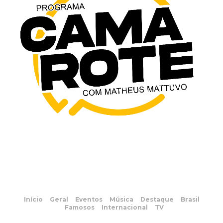
Início
Geral
Eventos
Música
Destaque
Brasil
Famosos
Internacional
TV