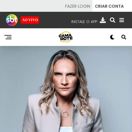
FAZER LOGIN
CRIAR CONTA
AO VIVO
INSTALE O APP
EMISSORAS
NOSSAS REDES
APP TV SBT
SBT
- SISTEMA BRASILEIRO DE TELEVISÃO