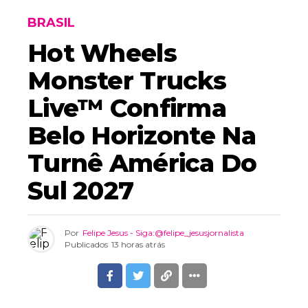
BRASIL
Hot Wheels
Monster Trucks
Live™ Confirma
Belo Horizonte Na
Turnê América Do
Sul 2027
Por
Felipe Jesus - Siga:@felipe_jesusjornalista
Publicados
13 horas atrás