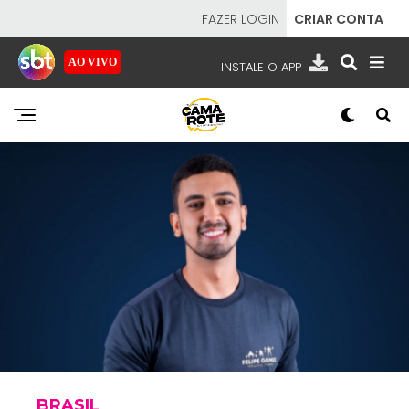
FAZER LOGIN
CRIAR CONTA
AO VIVO
INSTALE O APP
EMISSORAS
NOSSAS REDES
APP TV SBT
SBT
- SISTEMA BRASILEIRO DE TELEVISÃO
BRASIL