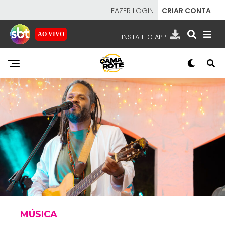
FAZER LOGIN
CRIAR CONTA
AO VIVO
INSTALE O APP
EMISSORAS
NOSSAS REDES
APP TV SBT
SBT
- SISTEMA BRASILEIRO DE TELEVISÃO
MÚSICA