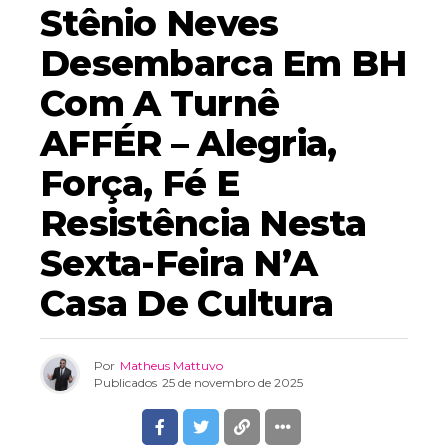
Stênio Neves
Desembarca Em BH
Com A Turnê
AFFÉR – Alegria,
Força, Fé E
Resistência Nesta
Sexta-Feira N’A
Casa De Cultura
Por
Matheus Mattuvo
Publicados
25 de novembro de 2025