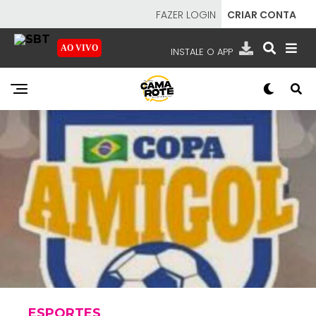
FAZER LOGIN
CRIAR CONTA
AO VIVO
INSTALE O APP
EMISSORAS
NOSSAS REDES
APP TV SBT
SBT
- SISTEMA BRASILEIRO DE TELEVISÃO
ESPORTES