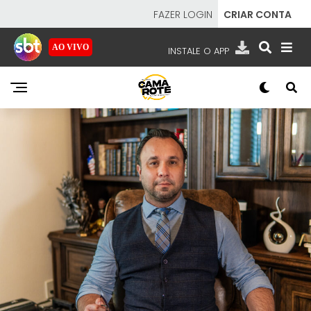
FAZER LOGIN
CRIAR CONTA
AO VIVO
INSTALE O APP
EMISSORAS
NOSSAS REDES
APP TV SBT
SBT
- SISTEMA BRASILEIRO DE TELEVISÃO