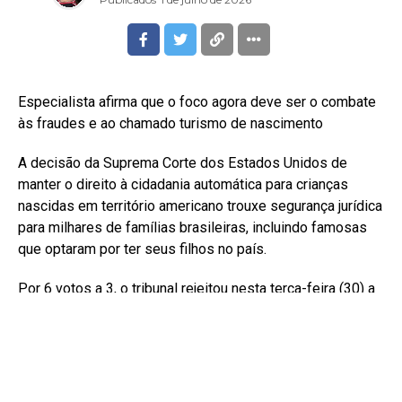
Especialista afirma que o foco agora deve ser o combate
às fraudes e ao chamado turismo de nascimento
A decisão da Suprema Corte dos Estados Unidos de
manter o direito à cidadania automática para crianças
nascidas em território americano trouxe segurança jurídica
para milhares de famílias brasileiras, incluindo famosas
que optaram por ter seus filhos no país.
Por 6 votos a 3, o tribunal rejeitou nesta terça-feira (30) a
ordem executiva assinada pelo presidente Donald Trump
que restringia a concessão da cidadania a filhos de
imigrantes em situação irregular e de turistas
estrangeiros, preservando a interpretação histórica da 14ª
Emenda da Constituição americana.