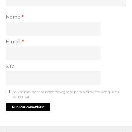
Nome
*
E-mail
*
Site
Salvar meus dados neste navegador para a próxima vez que eu
comentar.