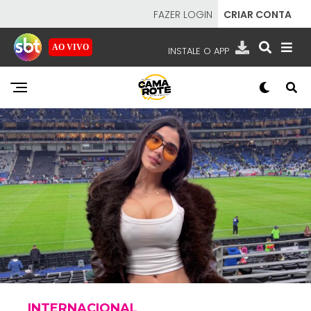
FAZER LOGIN
CRIAR CONTA
AO VIVO
INSTALE O APP
EMISSORAS
NOSSAS REDES
APP TV SBT
SBT
- SISTEMA BRASILEIRO DE TELEVISÃO
INTERNACIONAL