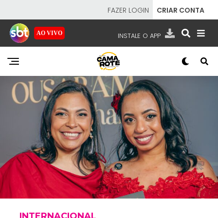
FAZER LOGIN
CRIAR CONTA
AO VIVO
INSTALE O APP
EMISSORAS
NOSSAS REDES
APP TV SBT
SBT
- SISTEMA BRASILEIRO DE TELEVISÃO
INTERNACIONAL