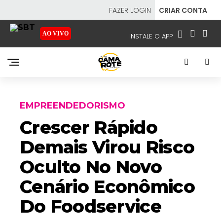
FAZER LOGIN
CRIAR CONTA
AO VIVO
INSTALE O APP
EMISSORAS
NOSSAS REDES
APP TV SBT
EMPREENDEDORISMO
Crescer Rápido
Demais Virou Risco
SBT
- SISTEMA BRASILEIRO DE TELEVISÃO
Oculto No Novo
Cenário Econômico
Do Foodservice