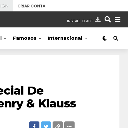
OGIN
CRIAR CONTA
INSTALE O APP
EMISSORAS
l
Famosos
Internacional
NOSSAS REDES
APP TV SBT
SBT
- SISTEMA BRASILEIRO DE TELEVISÃO
cial De
enry & Klauss