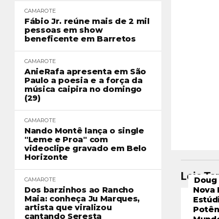
CAMAROTE
Fábio Jr. reúne mais de 2 mil
pessoas em show
beneficente em Barretos
CAMAROTE
AnieRafa apresenta em São
Paulo a poesia e a força da
música caipira no domingo
(29)
CAMAROTE
Nando Montê lança o single
"Leme e Proa" com
videoclipe gravado em Belo
Horizonte
Leia T
Doug 
CAMAROTE
Dos barzinhos ao Rancho
Nova 
Maia: conheça Ju Marques,
Estúd
artista que viralizou
Potên
cantando Seresta