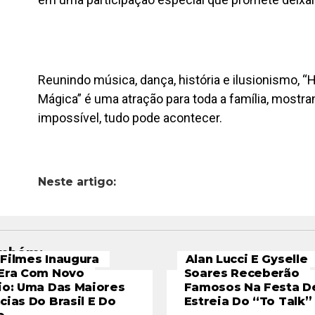
Reunindo música, dança, história e ilusionismo, “
Mágica” é uma atração para toda a família, mostr
impossível, tudo pode acontecer.
Neste artigo:
ambém:
Filmes Inaugura
Alan Lucci E Gyselle
Era Com Novo
Soares Receberão
io: Uma Das Maiores
Famosos Na Festa D
cias Do Brasil E Do
Estreia Do “To Talk”