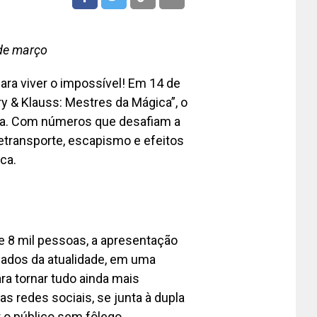
 de março
ara viver o impossível! Em 14 de
ry & Klauss: Mestres da Mágica”, o
ina. Com números que desafiam a
letransporte, escapismo e efeitos
ca.
de 8 mil pessoas, a apresentação
miados da atualidade, em uma
ra tornar tudo ainda mais
as redes sociais, se junta à dupla
 o público sem fôlego.