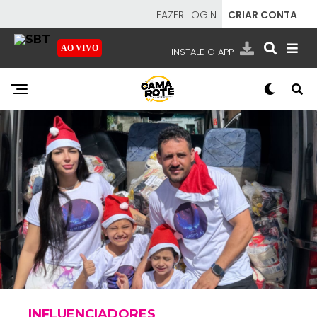
FAZER LOGIN
CRIAR CONTA
AO VIVO
INSTALE O APP
EMISSORAS
NOSSAS REDES
APP TV SBT
SBT
- SISTEMA BRASILEIRO DE TELEVISÃO
INFLUENCIADORES