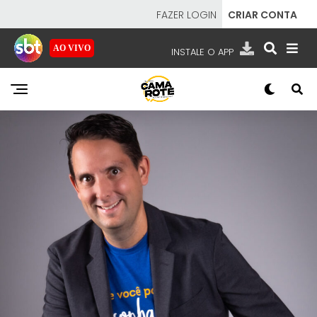
FAZER LOGIN
CRIAR CONTA
AO VIVO
INSTALE O APP
EMISSORAS
NOSSAS REDES
APP TV SBT
SBT
- SISTEMA BRASILEIRO DE TELEVISÃO