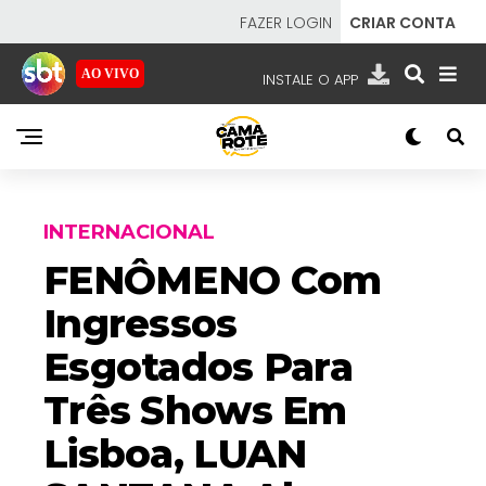
FAZER LOGIN
CRIAR CONTA
AO VIVO
INSTALE O APP
EMISSORAS
NOSSAS REDES
APP TV SBT
INTERNACIONAL
FENÔMENO Com
Ingressos
SBT
- SISTEMA BRASILEIRO DE TELEVISÃO
Esgotados Para
Três Shows Em
Lisboa, LUAN