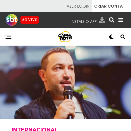
FAZER LOGIN
CRIAR CONTA
AO VIVO
INSTALE O APP
EMISSORAS
NOSSAS REDES
APP TV SBT
SBT
- SISTEMA BRASILEIRO DE TELEVISÃO
INTERNACIONAL