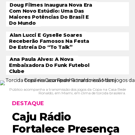
Doug Filmes Inaugura Nova Era
Com Novo Estúdio: Uma Das
Maiores Potências Do Brasil E
Do Mundo
Alan Lucci E Gyselle Soares
Receberão Famosos Na Festa
De Estreia Do “To Talk”
Ana Paula Alves: A Nova
Embaixadora Do Funk Futebol
Clube
Público acompanha a transmissão dos jogos da Copa na Casa Rede
Ronaldo, em Miami, em clima de torcida brasileira.
DESTAQUE
Caju Rádio
Fortalece Presença