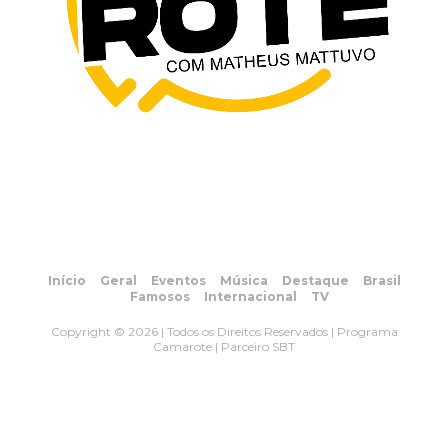
Início
Geral
Eventos
Música
Destaque
Brasil
Famosos
Internacional
TV
Copyright © 2026 | Todos os Direitos Reservados | Programa
Camarote | Parceiro SBT