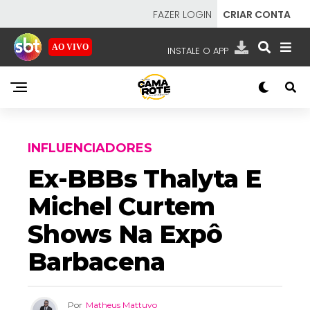
FAZER LOGIN
CRIAR CONTA
AO VIVO
INSTALE O APP
EMISSORAS
NOSSAS REDES
APP TV SBT
INFLUENCIADORES
Ex-BBBs Thalyta E
Michel Curtem
SBT
- SISTEMA BRASILEIRO DE TELEVISÃO
Shows Na Expô
Barbacena
Por
Matheus Mattuvo