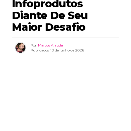
Infoprodutos
Diante De Seu
Maior Desafio
Por
Marcos Arruda
Publicados
10 de junho de 2026
Nova associação reúne lideranças do setor em São Paulo
para discutir os rumos de uma indústria que movimenta
bilhões e ganha peso nas discussões sobre economia
digital
A rápida expansão da inteligência artificial, o avanço das
discussões sobre regulamentação das plataformas