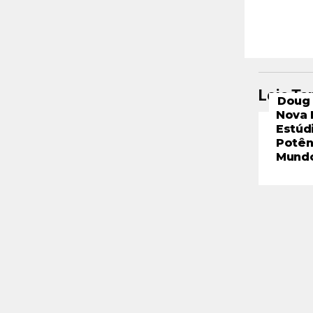
Leia T
Doug 
Nova 
Estúd
Potên
Mund