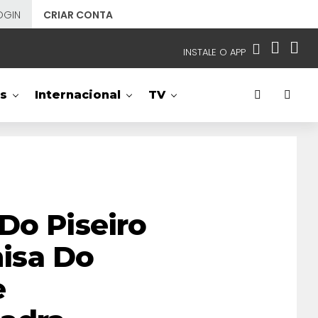
OGIN
CRIAR CONTA
INSTALE O APP
EMISSORAS
s
Internacional
TV
NOSSAS REDES
APP TV SBT
SBT
- SISTEMA BRASILEIRO DE TELEVISÃO
Do Piseiro
isa Do
e