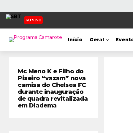
AO VIVO
Início
Geral
Event
Mc Meno K e Filho do
Piseiro “vazam” nova
camisa do Chelsea FC
durante inauguração
de quadra revitalizada
em Diadema