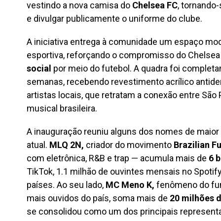
vestindo a nova camisa do
Chelsea FC
, tornando
e divulgar publicamente o uniforme do clube.
A iniciativa entrega à comunidade um espaço mod
esportiva, reforçando o compromisso do Chelsea
social
por meio do futebol. A quadra foi comple
semanas, recebendo revestimento acrílico antide
artistas locais, que retratam a conexão entre São P
musical brasileira.
A inauguração reuniu alguns dos nomes de maior 
atual.
MLQ 2N,
criador do movimento
Brazilian F
com eletrônica, R&B e trap — acumula mais de
6 
TikTok, 1.1 milhão de ouvintes mensais no Spotif
países. Ao seu lado,
MC Meno K,
fenômeno do funk
mais ouvidos do país, soma mais de
20 milhões 
se consolidou como um dos principais represent